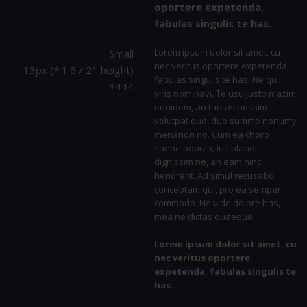
oportere expetenda,
fabulas singulis te has.
Lorem ipsum dolor sit amet, cu
Small
nec veritus oportere expetenda,
13px (* 1.6 / 21 height)
fabulas singulis te has. Ne qui
#444
viris nominavi. Te usu justo mazim
equidem, an tantas possim
volutpat quo, duo summo nonumy
menandri no. Cum ea choro
saepe populo, ius blandit
dignissim ne, an eam hinc
hendrerit. Ad simul recusabo
conceptam qui, pro ea semper
commodo. Ne vide dolore has,
mea ne dictas quaeque.
Lorem ipsum dolor sit amet, cu
nec veritus oportere
expetenda, fabulas singulis te
has.