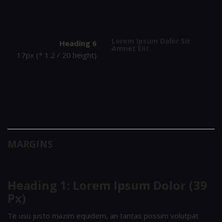
Lorem Ipsum Dolor Sit
Heading 6
Amnet Elit.
17px (* 1.2 / 20 height)
MARGINS
Heading 1: Lorem Ipsum Dolor (39
Px)
Te usu justo mazim equidem, an tantas possim volutpat