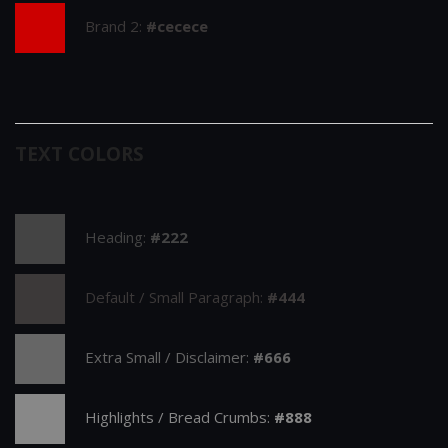
Brand 2:
#cecece
TEXT COLORS
Heading:
#222
Default / Small Paragraph:
#444
Extra Small / Disclaimer:
#666
Highlights / Bread Crumbs:
#888