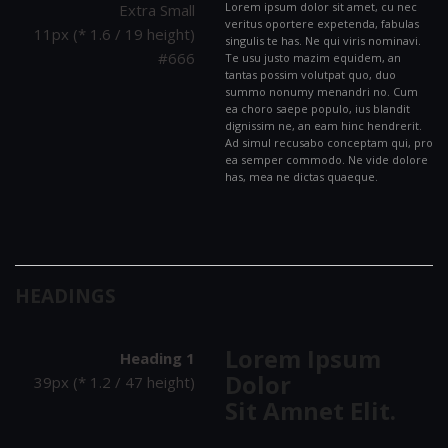
Lorem ipsum dolor sit amet, cu nec
Extra Small
veritus oportere expetenda, fabulas
11px (* 1.6 / 19 height)
singulis te has. Ne qui viris nominavi.
#666
Te usu justo mazim equidem, an
tantas possim volutpat quo, duo
summo nonumy menandri no. Cum
ea choro saepe populo, ius blandit
dignissim ne, an eam hinc hendrerit.
Ad simul recusabo conceptam qui, pro
ea semper commodo. Ne vide dolore
has, mea ne dictas quaeque.
HEADINGS
Lorem Ipsum
Heading 1
Dolor
39px (* 1.2 / 47 height)
Sit Amnet Elit.