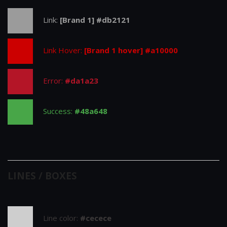
Link:
[Brand 1] #db2121
Link Hover:
[Brand 1 hover] #a10000
Error:
#da1a23
Success:
#48a648
LINES / BOXES
Line color:
#cecece