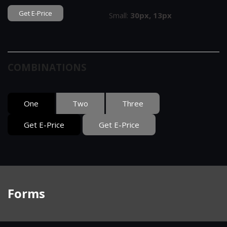
Get E-Price
Small:
30px, 13px
COMBINATIONS
One
Two
Three
Get E-Price
Get E-Price
Forms