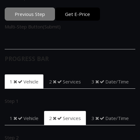
Previous Step
Get E-Price
Multi-Step Button(Submit)
PROGRESS BAR
1
Vehicle
2
Services
3
Date/Time
Step 1
1
Vehicle
2
Services
3
Date/Time
Step 2