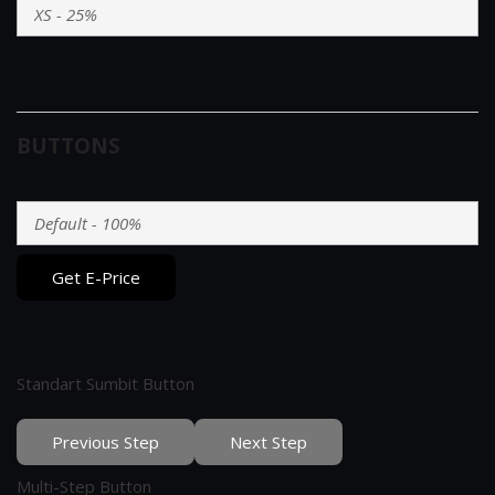
BUTTONS
Get E-Price
Standart Sumbit Button
Previous Step
Next Step
Multi-Step Button