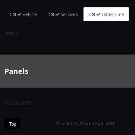
1
Vehicle
2
Services
3
Date/Time
Step 3
Panels
TOOLTIPS
Top
Top:
#222, Text 15px, #fff