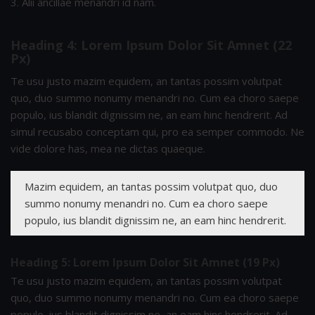
Alii ancillae menandri id nam.
Heading 4: Lorem Ipsum Dolor Sit Amnet (22
Px)
Te usu justo mazim equidem, an tantas possim volutpat
quo, duo summo nonumy menandri no. Cum ea choro saepe
populo, ius blandit dignissim ne, an eam hinc hendrerit. Ad
simul recusabo conceptam qui, pro ea semper commodo. Ne
vide dolore has, mea ne dictas quaeque.
Mazim equidem, an tantas possim volutpat quo, duo
summo nonumy menandri no. Cum ea choro saepe
populo, ius blandit dignissim ne, an eam hinc hendrerit.
Heading 5: Lorem Ipsum Dolor Sit Amnet (19 Px)
Te usu justo mazim equidem, an tantas possim volutpat
quo, duo summo nonumy menandri no. Cum ea choro saepe
populo, ius blandit dignissim ne, an eam hinc hendrerit. Ad