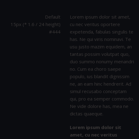
Default
Lorem ipsum dolor sit amet,
15px (* 1.6 / 24 height)
cu nec veritus oportere
#444
expetenda, fabulas singulis te
has. Ne qui viris nominavi. Te
usu justo mazim equidem, an
tantas possim volutpat quo,
duo summo nonumy menandri
no. Cum ea choro saepe
populo, ius blandit dignissim
ne, an eam hinc hendrerit. Ad
simul recusabo conceptam
qui, pro ea semper commodo.
Ne vide dolore has, mea ne
dictas quaeque.
Lorem ipsum dolor sit
amet, cu nec veritus