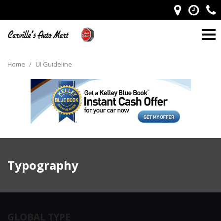
Home
/
UI Guideline
Typography
GLOBAL TYPE