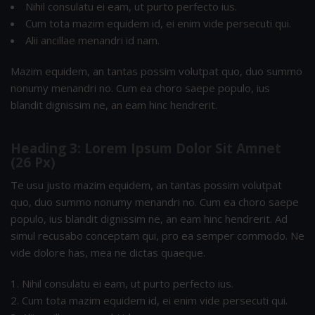
Nihil consulatu ei eam, ut purto perfecto ius.
Cum tota mazim equidem id, ei enim vide persecuti qui.
Alii ancillae menandri id nam.
Mazim equidem, an tantas possim volutpat quo, duo summo
nonumy menandri no. Cum ea choro saepe populo, ius
blandit dignissim ne, an eam hinc hendrerit.
Heading 3: Lorem Ipsum Dolor Sit Amnet
(26 Px)
Te usu justo mazim equidem, an tantas possim volutpat
quo, duo summo nonumy menandri no. Cum ea choro saepe
populo, ius blandit dignissim ne, an eam hinc hendrerit. Ad
simul recusabo conceptam qui, pro ea semper commodo. Ne
vide dolore has, mea ne dictas quaeque.
Nihil consulatu ei eam, ut purto perfecto ius.
Cum tota mazim equidem id, ei enim vide persecuti qui.