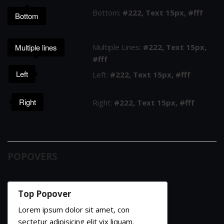
Bottom:
#222, Text 15px, #fff
Bottom
Multiple lines
Multiple Lines:
#222, Text 15px,
#fff
Left
Left:
#222, Text 15px, #fff
Right
Right:
#222, Text 15px, #fff
POPOVERS
Top Popover
Lorem ipsum dolor sit amet, con
sectetur adipisicing elit vix liquam.