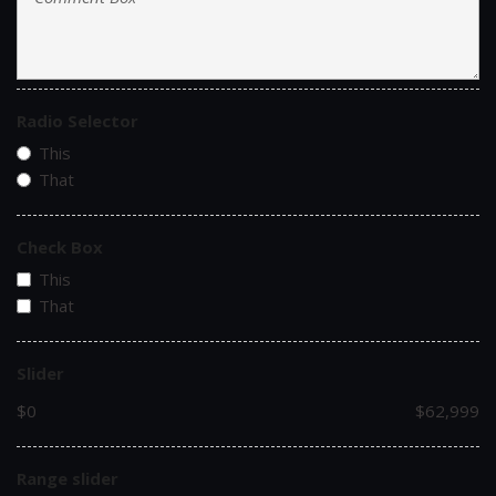
Radio Selector
This
That
Check Box
This
That
Slider
$0
$62,999
Range slider