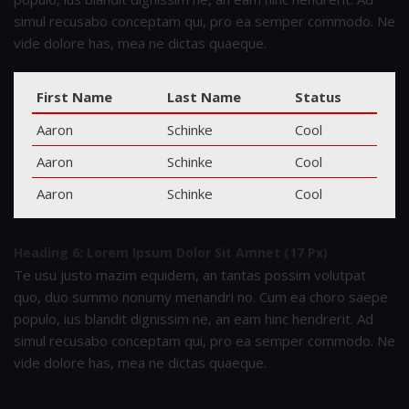
simul recusabo conceptam qui, pro ea semper commodo. Ne
vide dolore has, mea ne dictas quaeque.
First Name
Last Name
Status
Aaron
Schinke
Cool
Aaron
Schinke
Cool
Aaron
Schinke
Cool
Heading 6: Lorem Ipsum Dolor Sit Amnet (17 Px)
Te usu justo mazim equidem, an tantas possim volutpat
quo, duo summo nonumy menandri no. Cum ea choro saepe
populo, ius blandit dignissim ne, an eam hinc hendrerit. Ad
simul recusabo conceptam qui, pro ea semper commodo. Ne
vide dolore has, mea ne dictas quaeque.