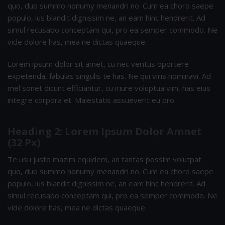
quo, duo summo nonumy menandri no. Cum ea choro saepe
populo, ius blandit dignissim ne, an eam hinc hendrerit. Ad
simul recusabo conceptam qui, pro ea semper commodo. Ne
vide dolore has, mea ne dictas quaeque.
Lorem ipsum dolor sit amet, cu nec veritus oportere
expetenda, fabulas singulis te has. Ne qui viris nominavi. Ad
mel sonet dicunt efficiantur, cu iriure voluptua vim, has eius
integre corpora et. Maiestatis assueverit eu pro.
Heading 2: Lorem Ipsum Dolor Amnet
(32 Px)
Te usu justo mazim equidem, an tantas possim volutpat
quo, duo summo nonumy menandri no. Cum ea choro saepe
populo, ius blandit dignissim ne, an eam hinc hendrerit. Ad
simul recusabo conceptam qui, pro ea semper commodo. Ne
vide dolore has, mea ne dictas quaeque.