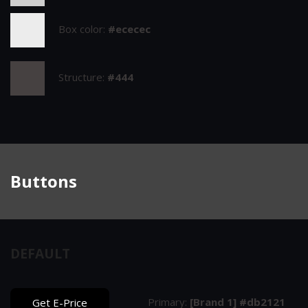
Box color:
#ececec
Structure:
#444
Buttons
DEFAULT
Primary:
[Brand 1] #db2121
Get E-Price